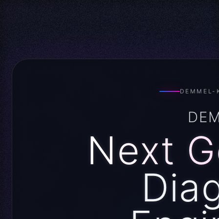
Demmel-Kfz – Diagnose- & Reparaturzentrum für VW, Audi,
DEMMEL-
DEM
Next G
Dia