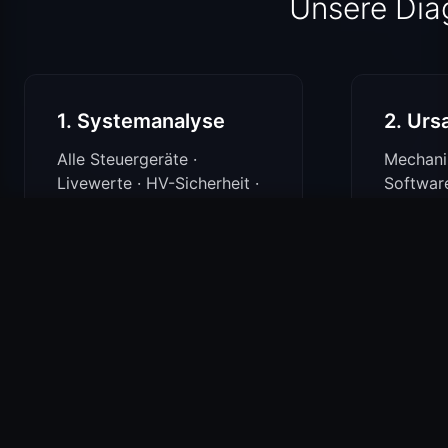
Unsere Diag
1. Systemanalyse
2. Urs
Alle Steuergeräte ·
Mechanik
Livewerte · HV-Sicherheit ·
Software
Sensorik · Adaptionswerte.
Netzwer
Erfahrungen aus der Praxis
„Absolut erstklassige Werkstatt! Nach hartn
Werkstätten gescheitert sind und mir gesagt 
Tag geschafft, das Problem zu beheben.“
— Josef Reichlmair · Google Rezension