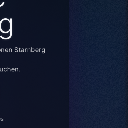
ng
ionen Starnberg
auchen.
ße.