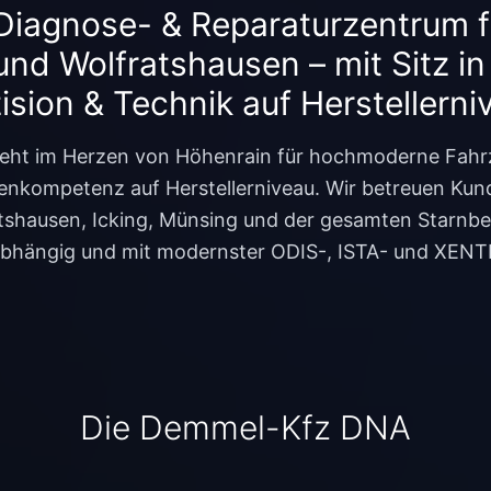
Diagnose- & Reparaturzentrum f
und Wolfratshausen – mit Sitz in
ision & Technik auf Herstellerni
ht im Herzen von Höhenrain für hochmoderne Fahrz
nkompetenz auf Herstellerniveau. Wir betreuen Ku
tshausen, Icking, Münsing und der gesamten Starnb
nabhängig und mit modernster ODIS-, ISTA- und XENT
Die Demmel-Kfz DNA