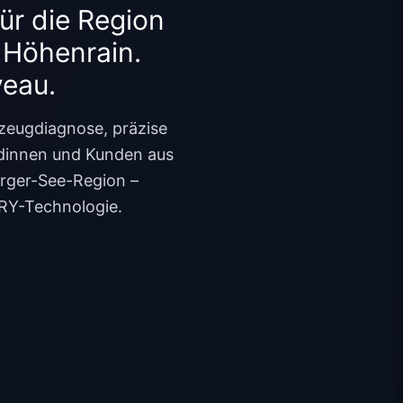
ür die Region
 Höhenrain.
veau.
eugdiagnose, präzise
ndinnen und Kunden aus
erger-See-Region –
RY-Technologie.