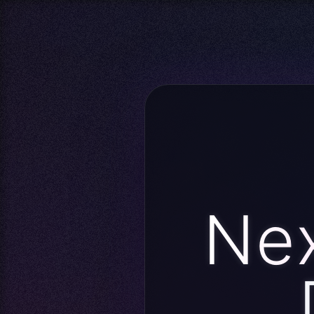
Demmel-Kfz – Diagnose- & Reparaturzentrum für VW, Audi,
Nex