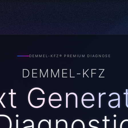
 BMW, Mercedes, Skoda, Seat, Cupra & Ford
DEMMEL-KFZ® PREMIUM DIAGNOSE
DEMMEL-KFZ
t Genera
Diagnosti