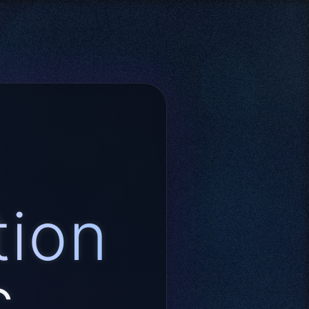
tion
c