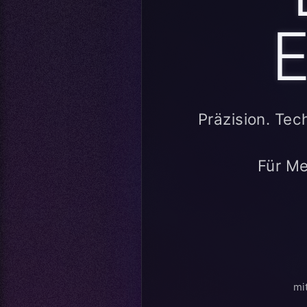
E
Präzision. Tec
Für Me
mi